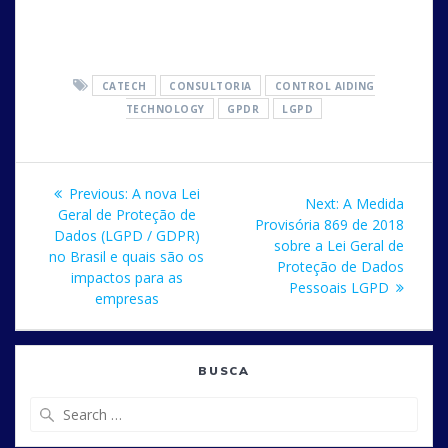
CATECH
CONSULTORIA
CONTROL AIDING
TECHNOLOGY
GPDR
LGPD
Post
Previous
Previous:
A nova Lei
Next
Next:
A Medida
navigation
post:
Geral de Proteção de
post:
Provisória 869 de 2018
Dados (LGPD / GDPR)
sobre a Lei Geral de
no Brasil e quais são os
Proteção de Dados
impactos para as
Pessoais LGPD
empresas
BUSCA
Search
for: